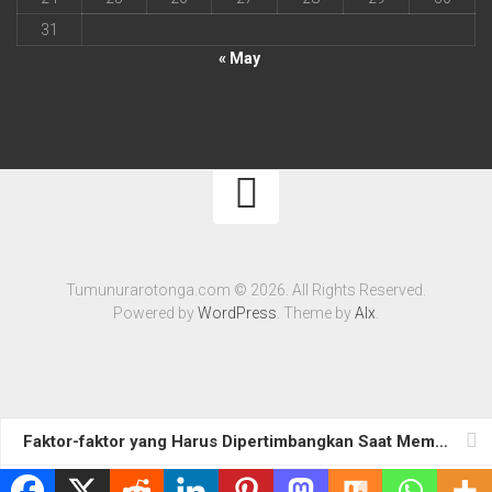
31
« May
Tumunurarotonga.com © 2026. All Rights Reserved.
Powered by
WordPress
. Theme by
Alx
.
Faktor-faktor yang Harus Dipertimbangkan Saat Memilih Asuransi
Manfaat dan Pentingnya Asuransi Kendaraan Bermotor