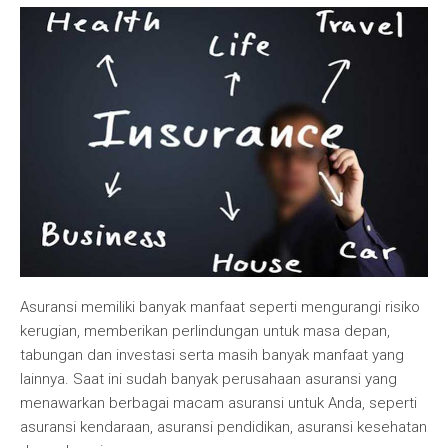
Asuransi memiliki banyak manfaat seperti mengurangi risiko
kerugian, memberikan perlindungan untuk masa depan,
tabungan dan investasi serta masih banyak manfaat yang
lainnya. Saat ini sudah banyak perusahaan asuransi yang
menawarkan berbagai macam asuransi untuk Anda, seperti
asuransi kendaraan, asuransi pendidikan, asuransi kesehatan